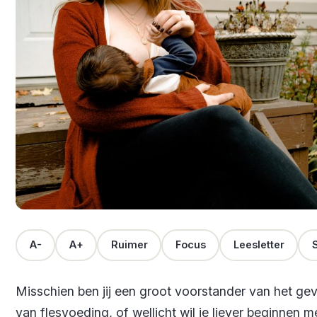
A-
A+
Ruimer
Focus
Leesletter
S
Misschien ben jij een groot voorstander van het ge
van flesvoeding, of wellicht wil je liever beginnen m