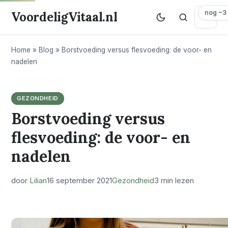
nog ~3
VoordeligVitaal.nl
Home
»
Blog
»
Borstvoeding versus flesvoeding: de voor- en
nadelen
GEZONDHEID
Borstvoeding versus
flesvoeding: de voor- en
nadelen
door
Lilian
16 september 2021
Gezondheid
3 min lezen