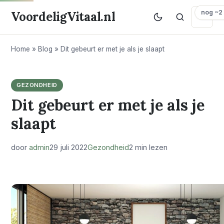
nog ~2
VoordeligVitaal.nl
Home
»
Blog
»
Dit gebeurt er met je als je slaapt
GEZONDHEID
Dit gebeurt er met je als je
slaapt
door
admin
29 juli 2022
Gezondheid
2 min lezen